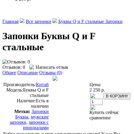
Главная
Все запонки
Буквы Q и F стальные Запонки
Запонки Буквы Q и F
стальные
Отзывов: 0
Написать отзыв
Общее
Описание
Отзывы (0)
Производитель:
Китай
Цена:
Модель:
Буквы Q и F
2 250 р.
стальные
Наличие:
Есть в
наличии
Метки:
Запонки
Купить сейчас
Буквы
,
мужские
сравнение
запонки
,
запонки с
инициалами
Добро пожаловать в мир элегантности и стиля! У нас Вы