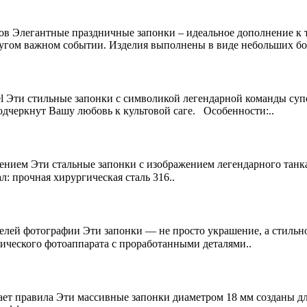
тов Элегантные праздничные запонки – идеальное дополнение к 
ругом важном событии. Изделия выполнены в виде небольших бо
el Эти стильные запонки с символикой легендарной команды суп
одчеркнут Вашу любовь к культовой саге. Особенности:..
чением Эти стальные запонки с изображением легендарного танка
 прочная хирургическая сталь 316..
ей фотографии Эти запонки — не просто украшение, а стильное
ического фотоаппарата с проработанными деталями..
ушает правила Эти массивные запонки диаметром 18 мм создан