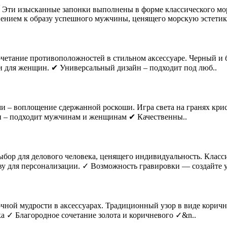
 Эти изысканные запонки выполнены в форме классического мор
ением к образу успешного мужчины, ценящего морскую эстетику
четание противоположностей в стильном аксессуаре. Черный и 
и для женщин. ✔ Универсальный дизайн – подходит под люб..
и – воплощение сдержанной роскоши. Игра света на гранях крис
йн – подходит мужчинам и женщинам ✔ Качественны..
бор для делового человека, ценящего индивидуальность. Класс
ву для персонализации. ✓ Возможность гравировки — создайте у
ой мудрости в аксессуарах. Традиционный узор в виде коричне
 ✓ Благородное сочетание золота и коричневого ✓&n..