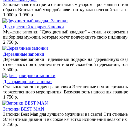
Запонки золотого цвета с винтажным узором – роскошь и стил
образа. Винтажный узор добавляет нотку классической элегант
1 000 р.
1 950 р.
Двухцветный квадрат Запонки
Мужские запонки "Двухцветный квадрат" – стиль и современн
выбор для мужчин, которые хотят подчеркнуть свою индивидуа
2 750 р.
Деревянные запонки
Деревянные запонки - идеальный подарок на "деревянную свад
отмечалась повторением почти всей свадебной церемонии, то
3 500 р.
Для гравировки запонки
Стальные запонки для гравировки Элегантные и универсальные
торжественного мероприятия. Возможность нанесения гравиров
1 750 р.
Запонки BEST MAN
Запонки Best Man для лучшего мужчины на свете! Эти стильны
Элегантный дизайн и высокое качество исполнения делают их 
2 250 р.