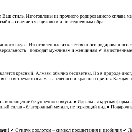
т Ваш стиль. Изготовлены из прочного родированного сплава ме
айн – сочетается с деловым и повседневным обра..
анного вкуса. Изготовленные из качественного родированного 
иверсальность - подходят мужчинам и женщинам ✔ Качественные 
ляется красный. Алмазы обычно бесцветны. Но в природе иногд
всего встречаются алмазы зеленого и красного цветов. Каждая на
и - воплощение безупречного вкуса: ● Идеальная круглая форма
ный сплав - благородный металл, не теряющий вид ● Подарочна
дачи! ✔ Сундук с золотом – символ процветания и изобилия ✔ Л