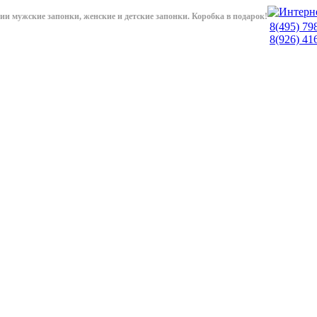
чии мужские запонки, женские и детские запонки. Коробка в подарок!
8(495)
79
8(926)
41