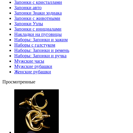
Запонки с кристаллами
Запонки авто
Запонки Знаки зодиака
Запонки с животными
Запонки Узлы
Запонки с инициалами
Накладки на пуговицы
Наборы: Запонки и зажим
Наборы с галстуком
Наборы: Запонки и ремень
Наборы: Запонки и ручка
Мужские часы
Мужские рубашки
Женские рубашки
Просмотренные