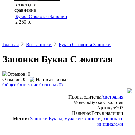
в закладки
сравнение
Буква С золотая Запонки
2 250 р.
Главная
Все запонки
Буква С золотая Запонки
Запонки Буква С золотая
Отзывов: 0
Написать отзыв
Общее
Описание
Отзывы (0)
Производитель:
Австралия
Модель:
Буква С золотая
Артикул:
307
Наличие:
Есть в наличии
Метки:
Запонки Буквы
,
мужские запонки
,
запонки с
инициалами