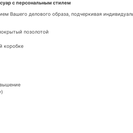
ссуар с персональным стилем
ем Вашего делового образа, подчеркивая индивидуаль
 покрытый позолотой
й коробке
овышение
у)