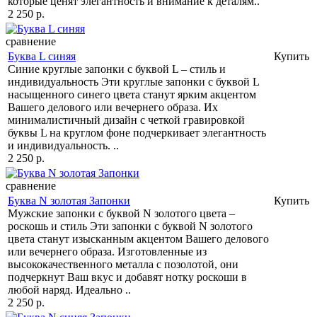
которые ценят элегантность и внимание к деталям..
2 250 р.
сравнение
Буква L синяя
Купить
Синие круглые запонки с буквой L – стиль и
индивидуальность Эти круглые запонки с буквой L
насыщенного синего цвета станут ярким акцентом
Вашего делового или вечернего образа. Их
минималистичный дизайн с четкой гравировкой
буквы L на круглом фоне подчеркивает элегантность
и индивидуальность. ..
2 250 р.
сравнение
Буква N золотая Запонки
Купить
Мужские запонки с буквой N золотого цвета –
роскошь и стиль Эти запонки с буквой N золотого
цвета станут изысканным акцентом Вашего делового
или вечернего образа. Изготовленные из
высококачественного металла с позолотой, они
подчеркнут Ваш вкус и добавят нотку роскоши в
любой наряд. Идеально ..
2 250 р.