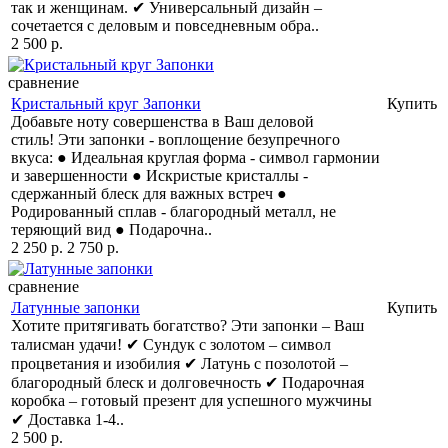
так и женщинам. ✔ Универсальный дизайн –
сочетается с деловым и повседневным обра..
2 500 р.
сравнение
Кристальный круг Запонки
Купить
Добавьте ноту совершенства в Ваш деловой
стиль! Эти запонки - воплощение безупречного
вкуса: ● Идеальная круглая форма - символ гармонии
и завершенности ● Искристые кристаллы -
сдержанный блеск для важных встреч ●
Родированный сплав - благородный металл, не
теряющий вид ● Подарочна..
2 250 р.
2 750 р.
сравнение
Латунные запонки
Купить
Хотите притягивать богатство? Эти запонки – Ваш
талисман удачи! ✔ Сундук с золотом – символ
процветания и изобилия ✔ Латунь с позолотой –
благородный блеск и долговечность ✔ Подарочная
коробка – готовый презент для успешного мужчины
✔ Доставка 1-4..
2 500 р.