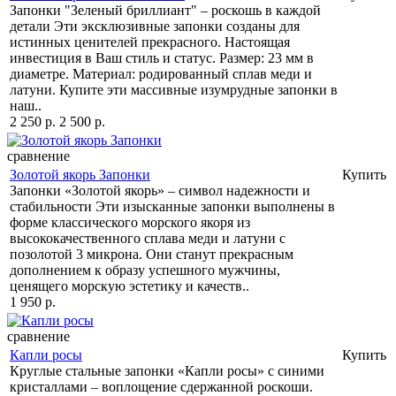
Запонки "Зеленый бриллиант" – роскошь в каждой
детали Эти эксклюзивные запонки созданы для
истинных ценителей прекрасного. Настоящая
инвестиция в Ваш стиль и статус. Размер: 23 мм в
диаметре. Материал: родированный сплав меди и
латуни. Купите эти массивные изумрудные запонки в
наш..
2 250 р.
2 500 р.
сравнение
Золотой якорь Запонки
Купить
Запонки «Золотой якорь» – символ надежности и
стабильности Эти изысканные запонки выполнены в
форме классического морского якоря из
высококачественного сплава меди и латуни с
позолотой 3 микрона. Они станут прекрасным
дополнением к образу успешного мужчины,
ценящего морскую эстетику и качеств..
1 950 р.
сравнение
Капли росы
Купить
Круглые стальные запонки «Капли росы» с синими
кристаллами – воплощение сдержанной роскоши.