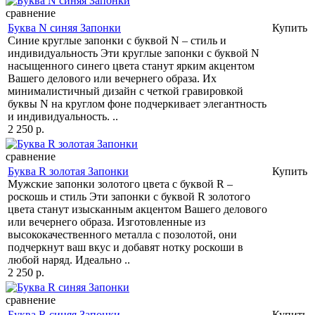
сравнение
Буква N синяя Запонки
Купить
Синие круглые запонки с буквой N – стиль и
индивидуальность Эти круглые запонки с буквой N
насыщенного синего цвета станут ярким акцентом
Вашего делового или вечернего образа. Их
минималистичный дизайн с четкой гравировкой
буквы N на круглом фоне подчеркивает элегантность
и индивидуальность. ..
2 250 р.
сравнение
Буква R золотая Запонки
Купить
Мужские запонки золотого цвета с буквой R –
роскошь и стиль Эти запонки с буквой R золотого
цвета станут изысканным акцентом Вашего делового
или вечернего образа. Изготовленные из
высококачественного металла с позолотой, они
подчеркнут ваш вкус и добавят нотку роскоши в
любой наряд. Идеально ..
2 250 р.
сравнение
Буква R синяя Запонки
Купить