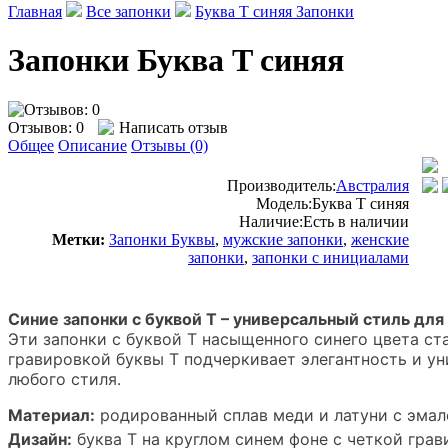
Главная
Все запонки
Буква T синяя Запонки
Запонки Буква T синяя
Отзывов: 0
Написать отзыв
Общее
Описание
Отзывы (0)
Производитель:
Австралия
Модель:
Буква T синяя
Наличие:
Есть в наличии
Метки:
Запонки Буквы
,
мужские запонки
,
женские
запонки
,
запонки с инициалами
Синие запонки с буквой Т – универсальный стиль дл
Эти запонки с буквой Т насыщенного синего цвета с
гравировкой буквы Т подчеркивает элегантность и ун
любого стиля.
Материал:
родированный сплав меди и латуни с эма
Дизайн:
буква Т на круглом синем фоне с четкой гра